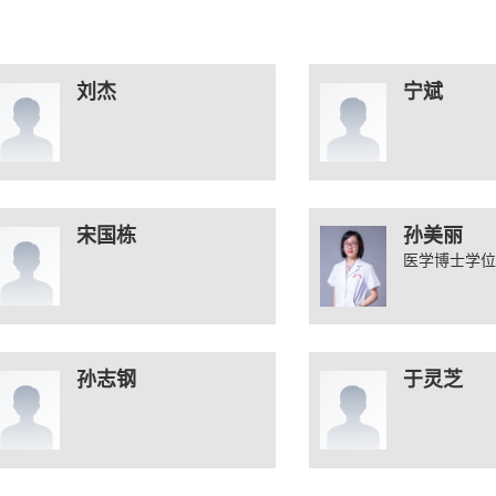
刘杰
宁斌
宋国栋
孙美丽
医学博士学位
孙志钢
于灵芝