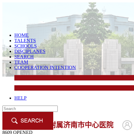
HOME
TALENTS
SCHOOLS
DISCIPLANES
SEARCH
TEAM
COOPERATION INTENTION
HELP
山东大学附属济南市中心医院
8609
OPENED