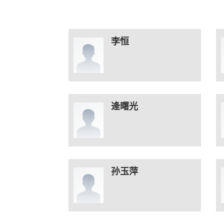
李恒
逄曙光
孙玉萍