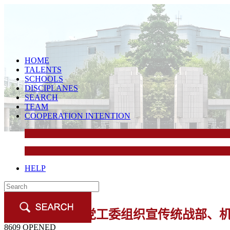
HOME
TALENTS
SCHOOLS
DISCIPLANES
SEARCH
TEAM
COOPERATION INTENTION
HELP
青岛校区党工委组织宣传统战部、
8609
OPENED