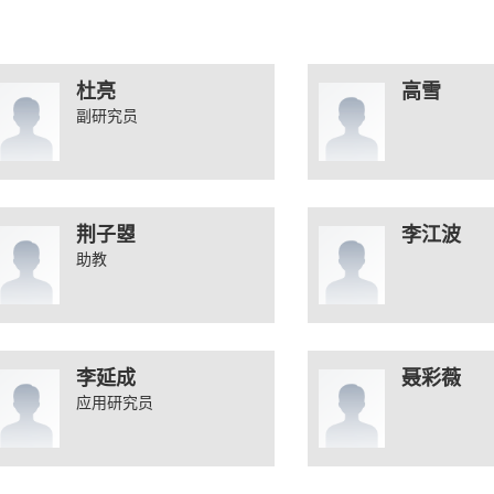
杜亮
高雪
副研究员
荆子曌
李江波
助教
李延成
聂彩薇
应用研究员